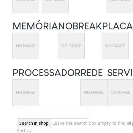
MEMÓRIA
NOBREAK
PLACA
PROCESSADOR
REDE
SERV
Leave the search box empty to find all 
Sort by