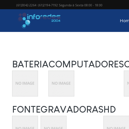
(61)3042-2264 (61)2194-7192 Segunda à Sexta 08:00 - 18:00
Hom
BATERIA
COMPUTADORES
FONTE
GRAVADORAS
HD