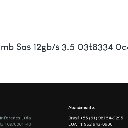
mb Sas 12gb/s 3.5 03t8334 0
Atendimento
Inforedes Ltda
Brasil +55 (61) 98154-9295
903.109/0001-40
EUA +1 952 943-0900