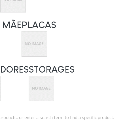
 MÃE
PLACAS
IDORES
STORAGES
products, or enter a search term to find a specific product.