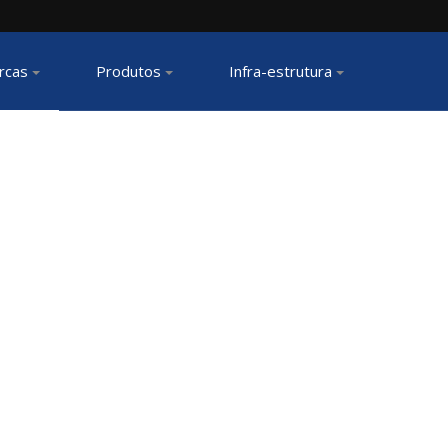
rcas
Produtos
Infra-estrutura