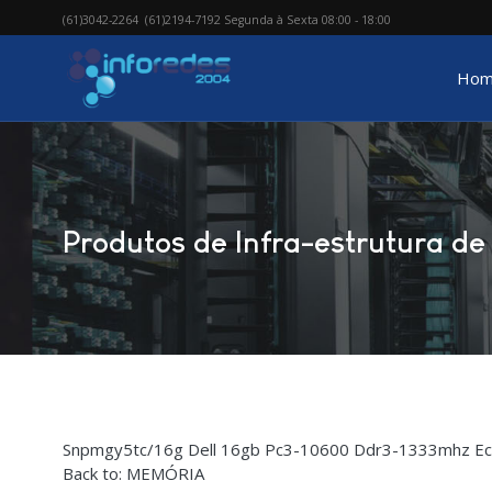
(61)3042-2264 (61)2194-7192 Segunda à Sexta 08:00 - 18:00
Hom
Produtos de Infra-estrutura de 
Snpmgy5tc/16g Dell 16gb Pc3-10600 Ddr3-1333mhz Ec
Back to: MEMÓRIA