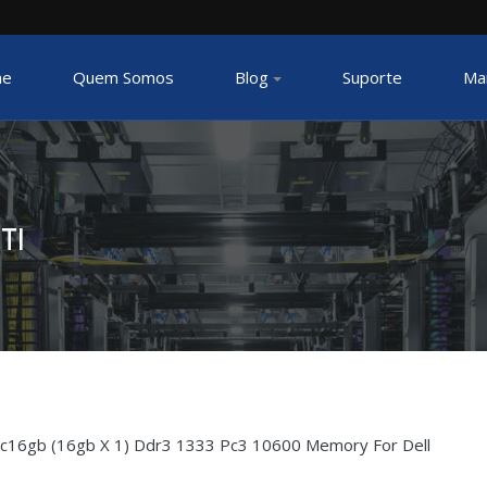
e
Quem Somos
Blog
Suporte
Ma
TI
c
16gb (16gb X 1) Ddr3 1333 Pc3 10600 Memory For Dell