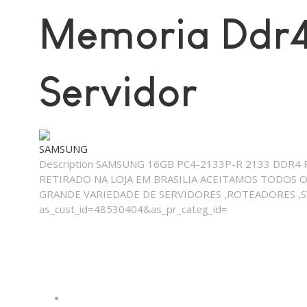
Memoria Ddr4 
Servidor
SAMSUNG
Description
SAMSUNG 16GB PC4-2133P-R 2133 DDR4 
RETIRADO NA LOJA EM BRASILIA ACEITAMOS TODOS 
GRANDE VARIEDADE DE SERVIDORES ,ROTEADORES ,SWU
as_cust_id=48530404&as_pr_categ_id=