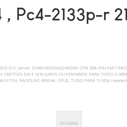
, Pc4-2133p-r 21
REG-ECC Server DIMM M393A2G40DB0-CPB 288-PIN EMITIMO
OS CARTÕES EM 3 SEM JUROS OU ENVIAMOS PARA TODO O BR
ITCH, RACKS,NO-BREAK, CPUS, TUDO PARA TI http://www.mer