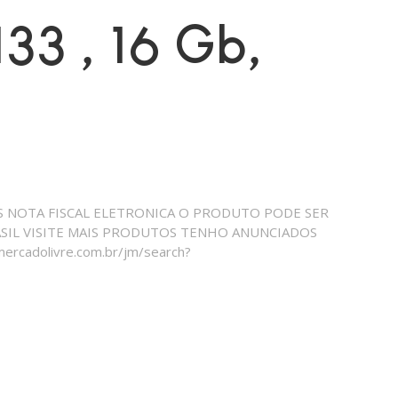
33 , 16 Gb,
S NOTA FISCAL ELETRONICA O PRODUTO PODE SER
ASIL VISITE MAIS PRODUTOS TENHO ANUNCIADOS
cadolivre.com.br/jm/search?