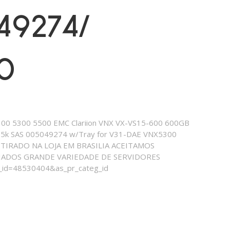
49274/
0
00 5300 5500 EMC Clariion VNX VX-VS15-600 600GB
15k SAS 005049274 w/Tray for V31-DAE VNX5300
IRADO NA LOJA EM BRASILIA ACEITAMOS
CIADOS GRANDE VARIEDADE DE SERVIDORES
_id=48530404&as_pr_categ_id