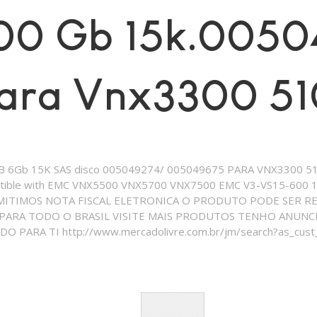
00 Gb 15k.0050
ara Vnx3300 51
B 6Gb 15K SAS disco 005049274/ 005049675 PARA VNX3300 51
atible with EMC VNX5500 VNX5700 VNX7500 EMC V3-VS15-600 
TIMOS NOTA FISCAL ELETRONICA O PRODUTO PODE SER RET
 PARA TODO O BRASIL VISITE MAIS PRODUTOS TENHO ANUN
PARA TI http://www.mercadolivre.com.br/jm/search?as_cust