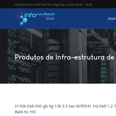
(61)3042-2264 (61)2194-7192 Segunda à Sexta 08:00 - 18:00
Hom
Produtos de Infra-estrutura de 
X150k Dell 300-gb 6g 15k 3.5 Sas W/f9541
Hd Dell 1,2 T
Back to: HD