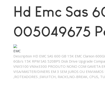
Hd Emc Sas 6
005049675 P
EMC
Description
HD EMC SAS 600 GB 15K EMC Clariion 600G
6Gb/s 15K RPM SAS 520BPS Disk Drive Upgrade Comp
VNX5100 VNXe3300 PRODUTO NONO COM GAVETA EMI
VISA/MASTER/DINERS EM 3 SEM JUROS OU ENVIAMOS
,ROTEADORES ,SWUITCH, RACKS,NO-BREAK, CPUS, TUDO 