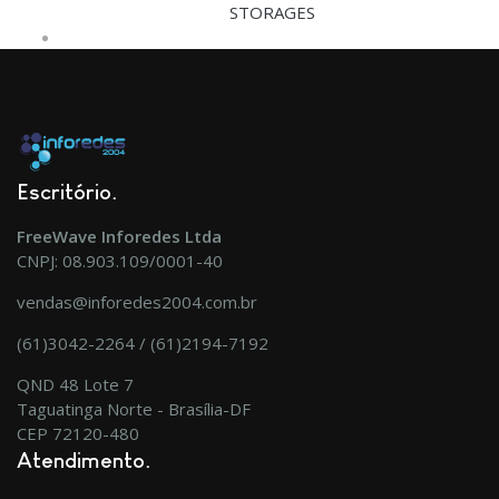
STORAGES
Escritório
FreeWave Inforedes Ltda
CNPJ: 08.903.109/0001-40
vendas@inforedes2004.com.br
(61)3042-2264 / (61)2194-7192
QND 48 Lote 7
Taguatinga Norte - Brasília-DF
CEP 72120-480
Atendimento