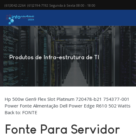
(61)3042-2264 (61)2194-7192 Segunda à Sexta 08:00 - 18:00
Produtos de Infra-estrutura de TI
Hp 500w Gen9 Flex Slot Platinum 720478-b21 754377-001
Power
Fonte Alimentação Dell Power Edge R610 502 Watts
Back to: FONTE
Fonte Para Servidor