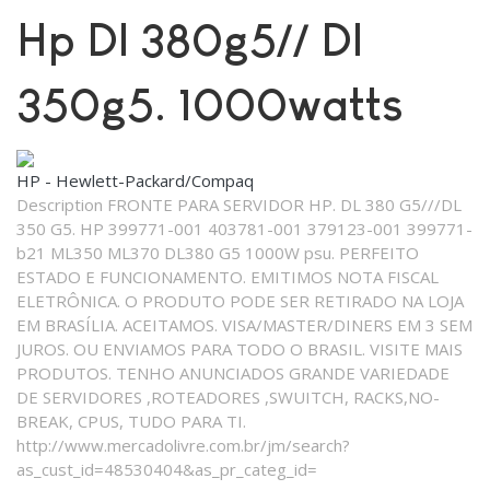
Hp Dl 380g5// Dl
350g5. 1000watts
HP - Hewlett-Packard/Compaq
Description
FRONTE PARA SERVIDOR HP. DL 380 G5///DL
350 G5. HP 399771-001 403781-001 379123-001 399771-
b21 ML350 ML370 DL380 G5 1000W psu. PERFEITO
ESTADO E FUNCIONAMENTO. EMITIMOS NOTA FISCAL
ELETRÔNICA. O PRODUTO PODE SER RETIRADO NA LOJA
EM BRASÍLIA. ACEITAMOS. VISA/MASTER/DINERS EM 3 SEM
JUROS. OU ENVIAMOS PARA TODO O BRASIL. VISITE MAIS
PRODUTOS. TENHO ANUNCIADOS GRANDE VARIEDADE
DE SERVIDORES ,ROTEADORES ,SWUITCH, RACKS,NO-
BREAK, CPUS, TUDO PARA TI.
http://www.mercadolivre.com.br/jm/search?
as_cust_id=48530404&as_pr_categ_id=